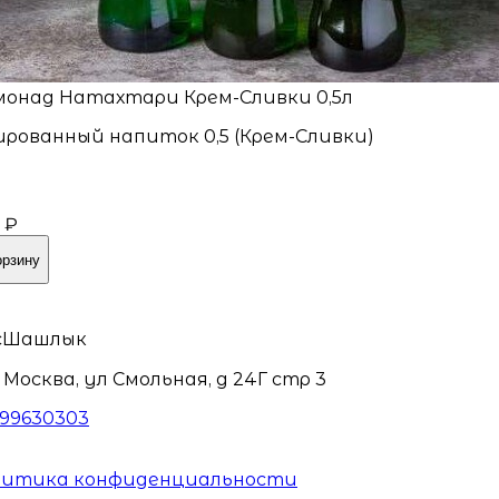
онад Натахтари Крем-Сливки 0,5л
ированный напиток 0,5 (Крем-Сливки)
 ₽
орзину
сШашлык
 Москва, ул Смольная, д 24Г стр 3
99630303
литика конфиденциальности