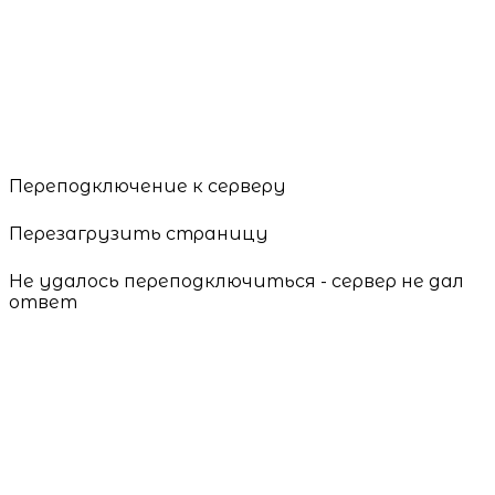
Переподключение к серверу
Перезагрузить страницу
Не удалось переподключиться - сервер не дал
ответ
Перезагрузить страницу
Session Expired
The server refused to restore your session state.
Reload Application