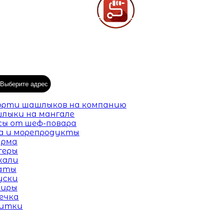
Выберите адрес
орти шашлыков на компанию
лыки на мангале
сы от шеф-повара
а и морепродукты
рма
геры
кали
аты
уски
ниры
ечка
итки