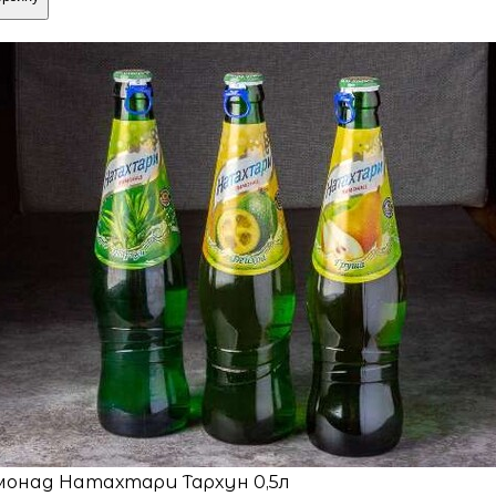
онад Натахтари Тархун 0,5л