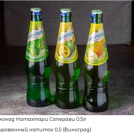
онад Натахтари Саперави 0,5л
ированный напиток 0,5 (Виноград)