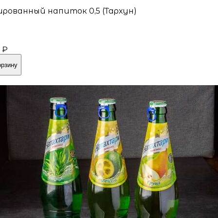
ированный напиток 0,5 (Тархун)
 ₽
орзину